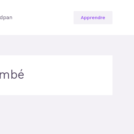
dpan
Apprendre
embé